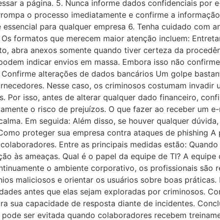
ssar a página. 5. Nunca informe dados confidenciais por e-
errompa o processo imediatamente e confirme a informação
us é essencial para qualquer empresa 6. Tenha cuidado co
s. Os formatos que merecem maior atenção incluem: Entre
to, abra anexos somente quando tiver certeza da procedên
odem indicar envios em massa. Embora isso não confirme
8. Confirme alterações de dados bancários Um golpe basta
necedores. Nesse caso, os criminosos costumam invadir um
Por isso, antes de alterar qualquer dado financeiro, confi
ativamente o risco de prejuízos. O que fazer ao receber u
 calma. Em seguida: Além disso, se houver qualquer dúvida
 Como proteger sua empresa contra ataques de phishing A
 colaboradores. Entre as principais medidas estão: Quando
ção às ameaças. Qual é o papel da equipe de TI? A equipe
inuamente o ambiente corporativo, os profissionais são re
ínios maliciosos e orientar os usuários sobre boas prátic
ilidades antes que elas sejam exploradas por criminosos. 
ora sua capacidade de resposta diante de incidentes. Conc
les pode ser evitada quando colaboradores recebem trein