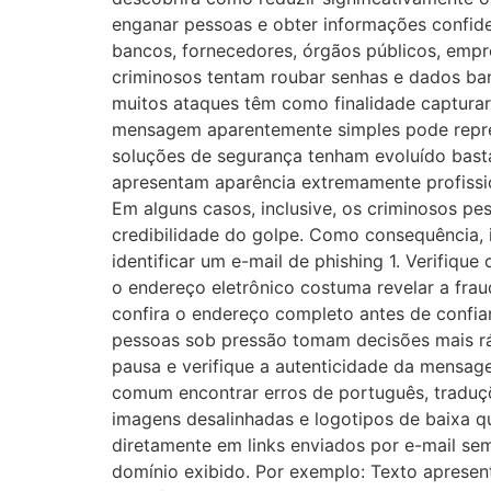
enganar pessoas e obter informações confid
bancos, fornecedores, órgãos públicos, empr
criminosos tentam roubar senhas e dados ban
muitos ataques têm como finalidade captura
mensagem aparentemente simples pode repres
soluções de segurança tenham evoluído basta
apresentam aparência extremamente profission
Em alguns casos, inclusive, os criminosos p
credibilidade do golpe. Como consequência, id
identificar um e-mail de phishing 1. Verifiq
o endereço eletrônico costuma revelar a fr
confira o endereço completo antes de confi
pessoas sob pressão tomam decisões mais rá
pausa e verifique a autenticidade da mensag
comum encontrar erros de português, traduçõ
imagens desalinhadas e logotipos de baixa qu
diretamente em links enviados por e-mail sem
domínio exibido. Por exemplo: Texto aprese