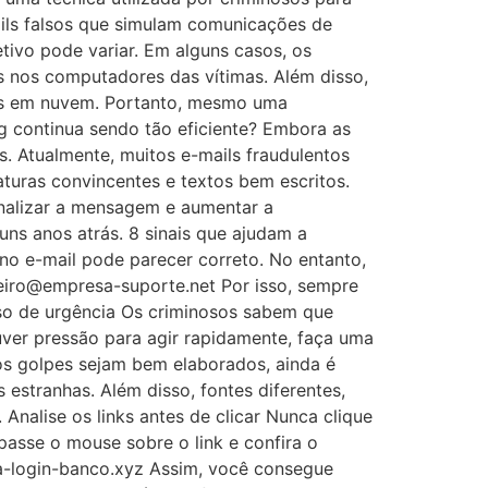
ils falsos que simulam comunicações de
tivo pode variar. Em alguns casos, os
s nos computadores das vítimas. Além disso,
ços em nuvem. Portanto, mesmo uma
 continua sendo tão eficiente? Embora as
. Atualmente, muitos e-mails fraudulentos
aturas convincentes e textos bem escritos.
onalizar a mensagem e aumentar a
uns anos atrás. 8 sinais que ajudam a
no e-mail pode parecer correto. No entanto,
eiro@empresa-suporte.net Por isso, sempre
so de urgência Os criminosos sabem que
ver pressão para agir rapidamente, faça uma
os golpes sejam bem elaborados, ainda é
estranhas. Além disso, fontes diferentes,
nalise os links antes de clicar Nunca clique
passe o mouse sobre o link e confira o
a-login-banco.xyz Assim, você consegue