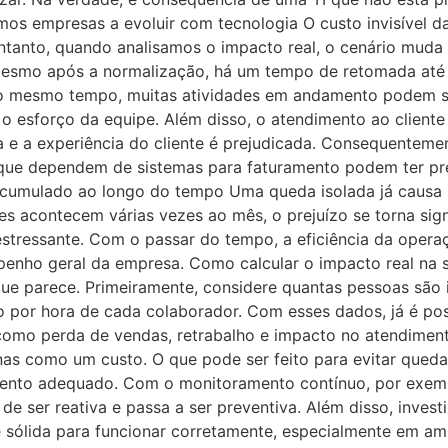
empresas a evoluir com tecnologia O custo invisível das
entanto, quando analisamos o impacto real, o cenário mud
, mesmo após a normalização, há um tempo de retomada at
 Ao mesmo tempo, muitas atividades em andamento podem se
a o esforço da equipe. Além disso, o atendimento ao client
 e a experiência do cliente é prejudicada. Consequentemen
que dependem de sistemas para faturamento podem ter pre
 acumulado ao longo do tempo Uma queda isolada já causa
es acontecem várias vezes ao mês, o prejuízo se torna sign
stressante. Com o passar do tempo, a eficiência da operaç
enho geral da empresa. Como calcular o impacto real na 
 que parece. Primeiramente, considere quantas pessoas sã
o por hora de cada colaborador. Com esses dados, já é possí
 como perda de vendas, retrabalho e impacto no atendiment
as como um custo. O que pode ser feito para evitar quedas
nto adequado. Com o monitoramento contínuo, por exemplo,
de ser reativa e passa a ser preventiva. Além disso, inves
 sólida para funcionar corretamente, especialmente em a