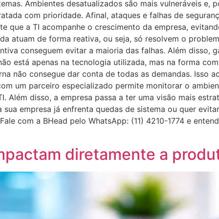
stemas. Ambientes desatualizados são mais vulneráveis e, 
ratada com prioridade. Afinal, ataques e falhas de segura
te que a TI acompanhe o crescimento da empresa, evitando
nda atuam de forma reativa, ou seja, só resolvem o problem
a conseguem evitar a maioria das falhas. Além disso, gan
a não está apenas na tecnologia utilizada, mas na forma co
erna não consegue dar conta de todas as demandas. Isso ac
 com um parceiro especializado permite monitorar o ambie
TI. Além disso, a empresa passa a ter uma visão mais estra
ua empresa já enfrenta quedas de sistema ou quer evitar 
 Fale com a BHead pelo WhatsApp: (11) 4210-1774 e enten
mpactam diretamente a produ