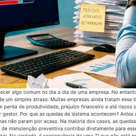
arecer algo comum no dia a dia de uma empresa. No entan
de um simples atraso. Muitas empresas ainda tratam esse 
 perda de produtividade, prejuízo financeiro e até riscos o
r gestor. Por que as quedas de sistema acontecem? Antes d
mas não param por acaso. Na maioria dos casos, as quedas e
e de manutenção preventiva contribui diretamente para esse
azar. Na verdade, é consequência de uma TI que não está p