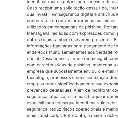
identificar muitos golpes antes mesmo de ace
Caso receba uma solicitação desse tipo, int
que investir em segurança digital e antivír
conter vírus ou outros programas malicioso
utilizados em campanhas de phishing. Portan
Mensagens iniciadas com expressões como: p
outros sinais também estiverem presentes. 
informações bancárias para pagamento de for
endereços muito semelhantes aos verdadeiros. 
oficial. Dessa maneira, você reduz signific
com características de phishing, mantenha a
empresa que supostamente enviou o e-mail.
tecnologia, processos e conscientização dos
empresa reduz significativamente sua exposi
prevenção de ataques. Além de monitorar cont
segurança, atualizar sistemas, bloquear dom
especializada consegue identificar vulnerab
segurança, reduz riscos operacionais e melh
mais sofisticados. Entretanto, a maioria de