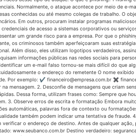
enciais. Normalmente, o ataque acontece por meio de e-ma
esas conhecidas ou até mesmo colegas de trabalho. O obje
cários. Em outros, procuram instalar programas malicioso
r credenciais de acesso a sistemas corporativos ou servi
entar um grande risco para a empresa. Por que o phishing
nte, os criminosos também aperfeiçoaram suas estratégias
al. Além disso, eles utilizam logotipos verdadeiros, assin
esquisam informações públicas nas redes sociais para pers
entificar um e-mail falso tornou-se mais difícil do que alg
ue cuidadosamente o endereço do remetente O nome exibido 
aude. Por exemplo: ✔ financeiro@empresa.com.br ✖ financ
ar na mensagem. 2. Desconfie de mensagens que criam sen
pidas. Dessa forma, utilizam frases como: Sempre que hou
em. 3. Observe erros de escrita e formatação Embora muit
es automáticas, palavras fora de contexto ou formatações 
alidade também podem indicar uma tentativa de fraude. 4. A
 verificar o endereço de destino. Antes de qualquer ação, 
ntado: www.seubanco.com.br Destino verdadeiro: seguranc