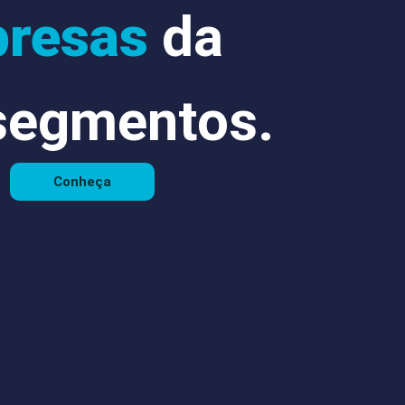
resas
da
 segmentos.
Conheça