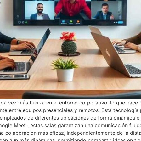
da vez más fuerza en el entorno corporativo, lo que hace q
ente entre equipos presenciales y remotos. Esta tecnologí
a empleados de diferentes ubicaciones de forma dinámica e
e Meet , estas salas garantizan una comunicación fluida y 
 una colaboración más eficaz, independientemente de la dis
 sean aún más dinámicas, permitiendo compartir ideas en ti