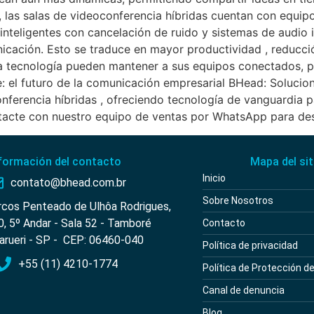
las salas de videoconferencia híbridas cuentan con equip
inteligentes con cancelación de ruido y sistemas de audio
icación. Esto se traduce en mayor productividad , reducci
sta tecnología pueden mantener a sus equipos conectados,
be: el futuro de la comunicación empresarial BHead: Soluci
nferencia híbridas , ofreciendo tecnología de vanguardia pa
tacte con nuestro equipo de ventas por WhatsApp para d
formación del contacto
Mapa del sit
Inicio
contato@bhead.com.br
Sobre Nosotros
rcos Penteado de Ulhôa Rodrigues,
0, 5º Andar - Sala 52 - Tamboré
Contacto
arueri - SP - CEP: 06460-040
Política de privacidad
+55 (11) 4210-1774
Política de Protección d
Canal de denuncia
Blog