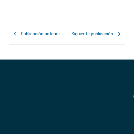
vez más estructura, planificación y especialización. En este
escenario, la...
Leer más »
Publicación anterior
Siguiente publicación