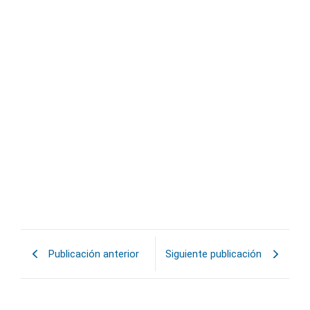
Externalización de servicios
informáticos en asociaciones: eficiencia
y seguridad
23/04/2026
La gestión de la tecnología en las instituciones exige cada
vez más estructura, planificación y especialización. En este
escenario, la...
Leer más »
Publicación anterior
Siguiente publicación