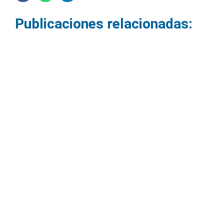
Publicaciones relacionadas:
Cómo configurar una sala de
videoconferencias profesional.
09/06/2026
Las reuniones virtuales se han convertido en parte de la
rutina de las empresas. Sin embargo, muchas
organizaciones aún enfrentan...
Leer más »