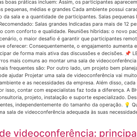
s boas práticas incluem: Assim, os participantes aparecem
s pequenas, médias e grandes Cada ambiente possui caracte
 da sala e a quantidade de participantes. Salas pequenas
. Recomendado: Salas grandes Indicadas para mais de 12 p
ão com conforto e qualidade. Reuniões híbridas: o novo pa
enário, o maior desafio é garantir que participantes rem
 deve oferecer: Consequentemente, o engajamento aumenta e
cipar de forma mais ativa das discussões e decisões. 📌
rros mais comuns ao montar uma sala de videoconferênci
is frequentes são: Por outro lado, um projeto bem planeja
de ajudar Projetar uma sala de videoconferência vai muit
 ambiente e as necessidades da empresa. Além disso, cada 
r isso, contar com especialistas faz toda a diferença. A 
nsultoria, projeto, instalação e suporte especializado. D
icientes, independentemente do tamanho da operação. 💡 Q
ma sala de videoconferência adequada às suas necessidade
e videoconferência: principa