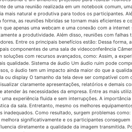
te de uma reunião realizada em um notebook comum, uma s
a mais natural e produtiva para todos os participantes. Al
 forma, as reuniões híbridas se tornam mais eficientes e c
m que apenas uma webcam e uma conexão com a internet s
amente a produtividade. Além disso, reuniões com falhas
cedores. Entre os principais benefícios estão: Dessa forma,
ipais componentes de uma sala de videoconferência Câmer
em soluções com recursos avançados, como: Assim, a experi
ais qualidade. Sistema de áudio Um áudio ruim pode com
asos, o áudio tem um impacto ainda maior do que a qualida
a ou display O tamanho da tela deve ser compatível com 
isualizar claramente apresentações, relatórios e demais c
 atender às necessidades da empresa. Entre as mais utiliz
r uma experiência fluida e sem interrupções. A importânci
tica da sala. Entretanto, mesmo os melhores equipament
es inadequados. Como resultado, surgem problemas como: Po
melhora significativamente e os participantes conseguem 
fluencia diretamente a qualidade da imagem transmitida. P