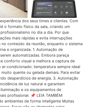
xperiência dos seus times e clientes. Com
té o formato físico da sala, criando um
profissionalismo no dia a dia. Por que
ações mais rápidas e evita interrupções
s no conteúdo da reunião, enquanto o sistema
rna e organizada. 1. Automação de
 a serem automatizadas. Embora pareça
e conforto visual e melhora a captura de
 ar-condicionado: temperatura sempre ideal
 muito quente ou gelada demais. Para evitar
indo desperdícios de energia. 3. Automação
ncidência de luz natural e garantem
a iluminação e os equipamentos de
 mais profissional. 📌 LEIA TAMBÉM:
do ambientes de forma inteligente Muitas
iores. Essas são as chamadas salas