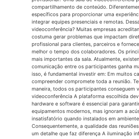
compartilhamento de conteúdo. Diferentemen
específicos para proporcionar uma experiênci
integrar equipes presenciais e remotas. Dessa
videoconferência? Muitas empresas acredita
costuma gerar problemas que impactam diret
profissional para clientes, parceiros e forne
melhor o tempo dos colaboradores. Os princ
mais importantes da sala. Atualmente, exist
comunicação entre os participantes ganha m
isso, é fundamental investir em: Em muitos c
compreender compromete toda a reunião. Tel
maneira, todos os participantes conseguem v
videoconferência A plataforma escolhida deve
hardware e software é essencial para garanti
equipamentos modernos, mas ignoram a acús
insatisfatório quando instalados em ambient
Consequentemente, a qualidade das reuniões 
um detalhe que faz diferença A iluminação in