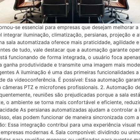
rnou-se essencial para empresas que desejam melhorar a e
integrar iluminação, climatização, persianas, projeção e a
a sala automatizada oferece mais praticidade, agilidade e 
ntes de tudo, vale destacar que a automação garante oper
stá funcionando de forma integrada, o usuário foca apena
sa ganha produtividade e transmite uma imagem mais mode
igentes A iluminação é uma das primeiras funcionalidades
de da videoconferência. É possível: Essa automação garant
câmeras PTZ e microfones profissionais. 2. Automação de
quentemente, reuniões são prejudicadas porque a sala está
, o ambiente se torna mais confortável e eficiente, reduz
vacidade As persianas automatizadas ajudam a controlar a i
disso, elas podem funcionar de maneira sincronizada com 
tão: Essa integração contribui para uma experiência visual
a empresas modernas 4. Sala componível: dividindo ou unin
idas para reuniões menores ou unificadas para eventos ma