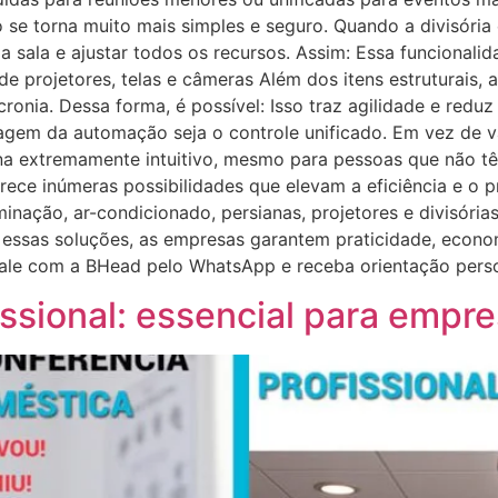
e torna muito mais simples e seguro. Quando a divisória 
 sala e ajustar todos os recursos. Assim: Essa funcionalid
de projetores, telas e câmeras Além dos itens estruturais
nia. Dessa forma, é possível: Isso traz agilidade e reduz 
agem da automação seja o controle unificado. Em vez de vá
na extremamente intuitivo, mesmo para pessoas que não t
ce inúmeras possibilidades que elevam a eficiência e o pr
uminação, ar-condicionado, persianas, projetores e divisór
 essas soluções, as empresas garantem praticidade, econo
 Fale com a BHead pelo WhatsApp e receba orientação pers
issional: essencial para emp