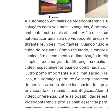
A automação em salas de videoconferência to
soluções cada vez mais avançadas, é possível 
ambiente muito mais eficiente. Além disso, um
automatizar uma sala de videoconferência? A
durante reuniões importantes. Quando tudo e
cuida do restante. Como resultado, a empre
iluminação: acendimento e dimerização intel
simples, faz uma grande diferença na qualida
vídeo, especialmente quando combinada com 
Outro ponto importante é a climatização. Fre
isso, a automação permite: Consequentemente
de persianas: controle de luminosidade e pri
privacidade em reuniões estratégicas. Além 
videoconferência. Entre as possibilidades es
Videoconferência profissional: essencial par
empresas possuem salas que podem ser divid