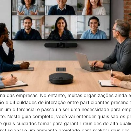
otina das empresas. No entanto, muitas organizações ainda
 e dificuldades de interação entre participantes presencia
ser um diferencial e passou a ser uma necessidade para em
e. Neste guia completo, você vai entender quais são os p
 quais cuidados tomar para garantir reuniões de alta qual
rofissional é um ambiente projetado para realizar reuniões