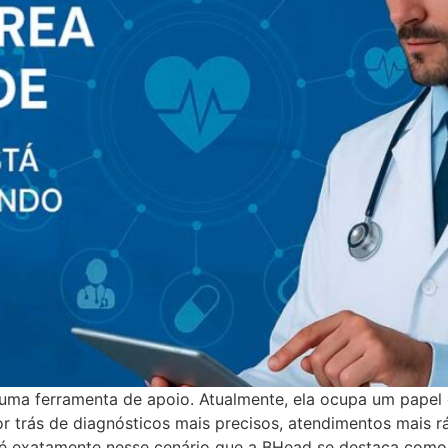
 uma ferramenta de apoio. Atualmente, ela ocupa um papel c
or trás de diagnósticos mais precisos, atendimentos mais 
 E é exatamente nesse cenário que a BHead se destaca com