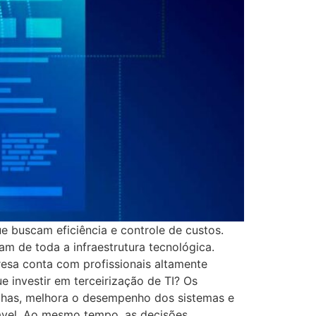
e buscam eficiência e controle de custos.
m de toda a infraestrutura tecnológica.
resa conta com profissionais altamente
 investir em terceirização de TI? Os
alhas, melhora o desempenho dos sistemas e
tável. Ao mesmo tempo, as decisões