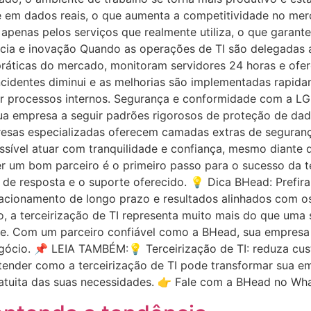
em dados reais, o que aumenta a competitividade no merca
apenas pelos serviços que realmente utiliza, o que garante
ência e inovação Quando as operações de TI são delegadas a
práticas do mercado, monitoram servidores 24 horas e ofe
cidentes diminui e as melhorias são implementadas rapida
rar processos internos. Segurança e conformidade com a L
sua empresa a seguir padrões rigorosos de proteção de dad
esas especializadas oferecem camadas extras de seguran
possível atuar com tranquilidade e confiança, mesmo diante
er um bom parceiro é o primeiro passo para o sucesso da t
o de resposta e o suporte oferecido. 💡 Dica BHead: Prefi
lacionamento de longo prazo e resultados alinhados com o
, a terceirização de TI representa muito mais do que uma 
ade. Com um parceiro confiável como a BHead, sua empresa 
gócio. 📌 LEIA TAMBÉM:💡 Terceirização de TI: reduza cu
tender como a terceirização de TI pode transformar sua 
atuita das suas necessidades. 👉 Fale com a BHead no Wh