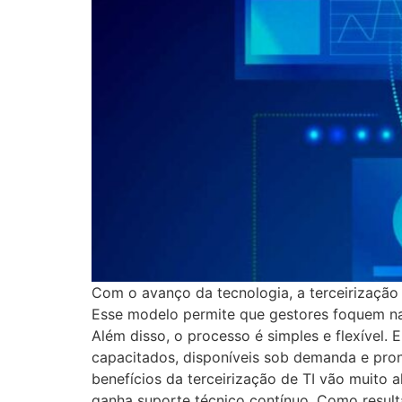
Com o avanço da tecnologia, a terceirização
Esse modelo permite que gestores foquem nas 
Além disso, o processo é simples e flexível.
capacitados, disponíveis sob demanda e pront
benefícios da terceirização de TI vão muito
ganha suporte técnico contínuo. Como result