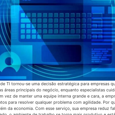
 de TI tornou-se uma decisão estratégica para empresas qu
áreas principais do negócio, enquanto especialistas cuida
 Em vez de manter uma equipe interna grande e cara, a emp
os para resolver qualquer problema com agilidade. Por que
 além da economia. Com esse serviço, sua empresa reduz f
ado, o ambiente de trabalho se torna mais produtivo e es