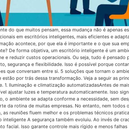
ente do que muitos pensam, essa mudança não é apenas es
onais em escritórios inteligentes, mais eficientes e adapt
ormação acontece, por que ela é importante e o que sua e
nte? De forma objetiva, um escritório inteligente é um ambi
time e reduzir custos operacionais. Ou seja, tudo é pensado
o, segurança e flexibilidade. Isso é possível porque cont
ões que conversam entre si. 5 soluções que tornam o ambie
estão por trás dessa transformação. Veja a seguir as princ
te. 1. Iluminação e climatização automatizadasAntes de ma
vel ajustar luzes e temperatura automaticamente. Isso sign
, o ambiente se adapta conforme a necessidade, sem despe
arte da rotina de muitas empresas. No entanto, nem todos o
 as reuniões fluem melhor e os problemas técnicos prati
o inteligente A segurança também evoluiu. Ao invés de cra
o facial. Isso garante controle mais rígido e menos falhas 