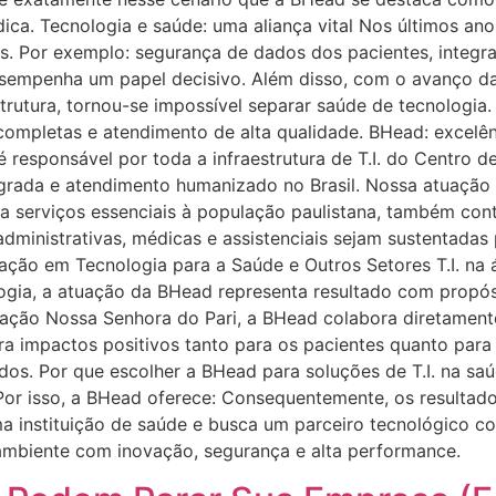
dica. Tecnologia e saúde: uma aliança vital Nos últimos ano
. Por exemplo: segurança de dados dos pacientes, integra
desempenha um papel decisivo. Além disso, com o avanço da
estrutura, tornou-se impossível separar saúde de tecnolog
ompletas e atendimento de alta qualidade. BHead: excelên
 responsável por toda a infraestrutura de T.I. do Centro 
grada e atendimento humanizado no Brasil. Nossa atuação i
a serviços essenciais à população paulistana, também co
administrativas, médicas e assistenciais sejam sustentadas
ização em Tecnologia para a Saúde e Outros Setores T.I. na
ogia, a atuação da BHead representa resultado com propósi
iação Nossa Senhora do Pari, a BHead colabora diretament
 impactos positivos tanto para os pacientes quanto para 
os. Por que escolher a BHead para soluções de T.I. na saúd
. Por isso, a BHead oferece: Consequentemente, os resultado
a instituição de saúde e busca um parceiro tecnológico c
mbiente com inovação, segurança e alta performance.