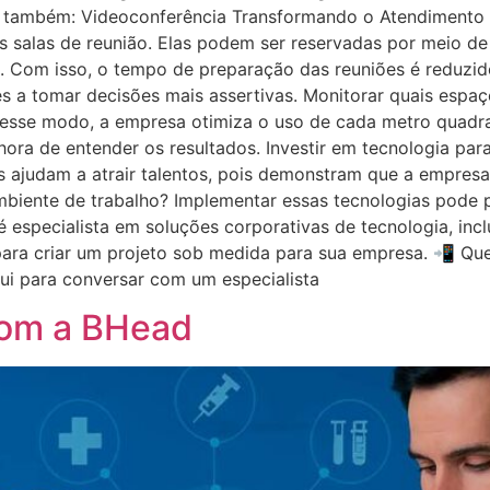
ia também: Videoconferência Transformando o Atendimento 
 salas de reunião. Elas podem ser reservadas por meio de
. Com isso, o tempo de preparação das reuniões é reduzid
res a tomar decisões mais assertivas. Monitorar quais espaç
Desse modo, a empresa otimiza o uso de cada metro quadrado
hora de entender os resultados. Investir em tecnologia par
tes ajudam a atrair talentos, pois demonstram que a empres
ambiente de trabalho? Implementar essas tecnologias pode
d é especialista em soluções corporativas de tecnologia, in
 para criar um projeto sob medida para sua empresa. 📲 Qu
i para conversar com um especialista
 com a BHead