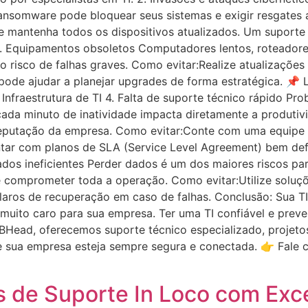
ansomware pode bloquear seus sistemas e exigir resgates a
 mantenha todos os dispositivos atualizados. Um suporte d
3. Equipamentos obsoletos Computadores lentos, roteadore
risco de falhas graves. Como evitar:Realize atualizações 
 pode ajudar a planejar upgrades de forma estratégica. 📌
nfraestrutura de TI 4. Falta de suporte técnico rápido Pro
ada minuto de inatividade impacta diretamente a produtivi
a reputação da empresa. Como evitar:Conte com uma equipe
ntar com planos de SLA (Service Level Agreement) bem defin
dos ineficientes Perder dados é um dos maiores riscos p
e comprometer toda a operação. Como evitar:Utilize solu
os de recuperação em caso de falhas. Conclusão: Sua TI 
 muito caro para sua empresa. Ter uma TI confiável e prev
a BHead, oferecemos suporte técnico especializado, projetos
e sua empresa esteja sempre segura e conectada. 👉 Fal
s de Suporte In Loco com Exc