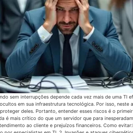
do sem interrupções depende cada vez mais de uma TI efic
ultos em sua infraestrutura tecnológica. Por isso, neste a
oteger deles. Portanto, entender esses riscos é o primeir
da é mais crítico do que um servidor que para inesperadam
endimento ao cliente e prejuízos financeiros. Como evitar:I
 por especialistas em TI. 2. Invasões e ataques cibernéti