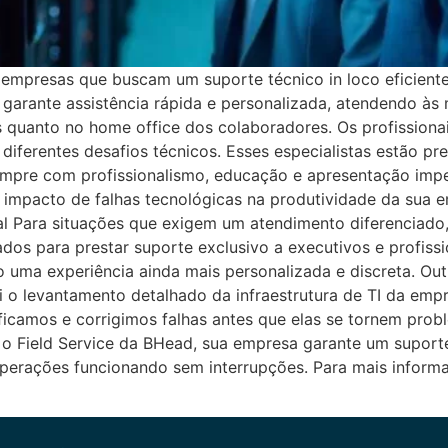
a empresas que buscam um suporte técnico in loco eficien
 garante assistência rápida e personalizada, atendendo à
quanto no home office dos colaboradores. Os profissionais
diferentes desafios técnicos. Esses especialistas estão p
 sempre com profissionalismo, educação e apresentação im
o impacto de falhas tecnológicas na produtividade da sua 
Para situações que exigem um atendimento diferenciado, 
dos para prestar suporte exclusivo a executivos e profissi
 uma experiência ainda mais personalizada e discreta. Outr
ui o levantamento detalhado da infraestrutura de TI da empr
ficamos e corrigimos falhas antes que elas se tornem prob
r o Field Service da BHead, sua empresa garante um suport
operações funcionando sem interrupções. Para mais infor