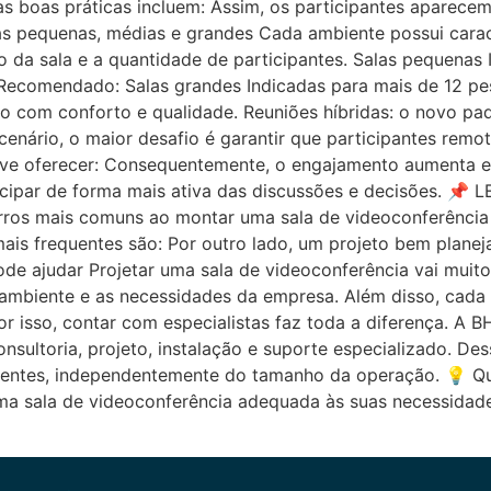
s boas práticas incluem: Assim, os participantes aparecem
s pequenas, médias e grandes Cada ambiente possui caracte
 da sala e a quantidade de participantes. Salas pequenas
. Recomendado: Salas grandes Indicadas para mais de 12 p
ão com conforto e qualidade. Reuniões híbridas: o novo pa
enário, o maior desafio é garantir que participantes rem
 deve oferecer: Consequentemente, o engajamento aumenta e
cipar de forma mais ativa das discussões e decisões. 📌
rros mais comuns ao montar uma sala de videoconferênci
is frequentes são: Por outro lado, um projeto bem planeja
de ajudar Projetar uma sala de videoconferência vai muit
 ambiente e as necessidades da empresa. Além disso, cada 
r isso, contar com especialistas faz toda a diferença. A 
nsultoria, projeto, instalação e suporte especializado. D
icientes, independentemente do tamanho da operação. 💡 Q
ma sala de videoconferência adequada às suas necessidade