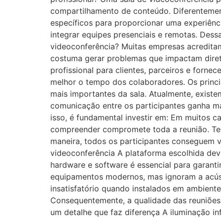
compartilhamento de conteúdo. Diferentemen
específicos para proporcionar uma experiênci
integrar equipes presenciais e remotas. Dessa
videoconferência? Muitas empresas acredita
costuma gerar problemas que impactam diret
profissional para clientes, parceiros e forne
melhor o tempo dos colaboradores. Os princ
mais importantes da sala. Atualmente, exist
comunicação entre os participantes ganha m
isso, é fundamental investir em: Em muitos c
compreender compromete toda a reunião. Tel
maneira, todos os participantes conseguem v
videoconferência A plataforma escolhida deve
hardware e software é essencial para garanti
equipamentos modernos, mas ignoram a acús
insatisfatório quando instalados em ambient
Consequentemente, a qualidade das reuniões 
um detalhe que faz diferença A iluminação in