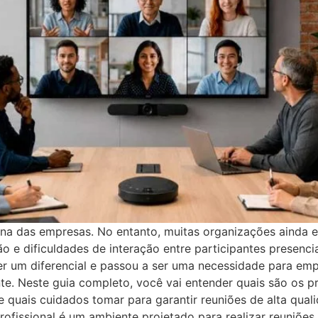
otina das empresas. No entanto, muitas organizações ainda
 e dificuldades de interação entre participantes presencia
ser um diferencial e passou a ser uma necessidade para em
e. Neste guia completo, você vai entender quais são os p
 quais cuidados tomar para garantir reuniões de alta qual
rofissional é um ambiente projetado para realizar reuniões