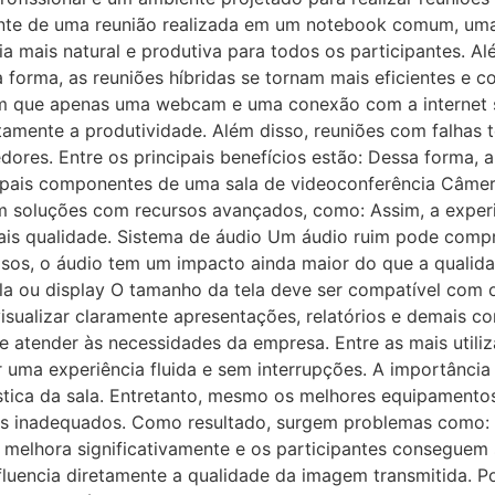
te de uma reunião realizada em um notebook comum, uma s
a mais natural e produtiva para todos os participantes. Al
 forma, as reuniões híbridas se tornam mais eficientes e c
m que apenas uma webcam e uma conexão com a internet s
amente a produtividade. Além disso, reuniões com falhas
cedores. Entre os principais benefícios estão: Dessa forma,
ipais componentes de uma sala de videoconferência Câmer
em soluções com recursos avançados, como: Assim, a experi
ais qualidade. Sistema de áudio Um áudio ruim pode com
asos, o áudio tem um impacto ainda maior do que a qualida
a ou display O tamanho da tela deve ser compatível com 
isualizar claramente apresentações, relatórios e demais c
 atender às necessidades da empresa. Entre as mais utiliz
r uma experiência fluida e sem interrupções. A importânci
tica da sala. Entretanto, mesmo os melhores equipament
es inadequados. Como resultado, surgem problemas como: Po
melhora significativamente e os participantes conseguem 
fluencia diretamente a qualidade da imagem transmitida. P