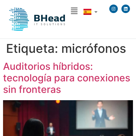
Etiqueta:
micrófonos
Auditorios híbridos:
tecnología para conexiones
sin fronteras