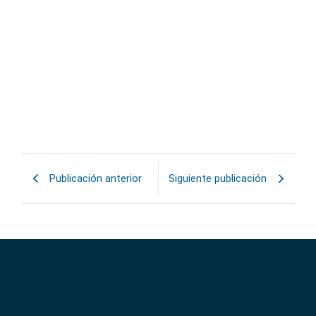
Externalización de servicios
informáticos en asociaciones: eficiencia
y seguridad
23/04/2026
La gestión de la tecnología en las instituciones exige cada
vez más estructura, planificación y especialización. En este
escenario, la...
Leer más »
Publicación anterior
Siguiente publicación