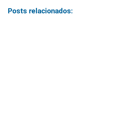
Posts relacionados:
Como montar uma sala de
videoconferência profissional
09/06/2026
As reuniões virtuais se tornaram parte da rotina das
empresas. No entanto, muitas organizações ainda
enfrentam problemas como áudio ruim,...
Leia mais »