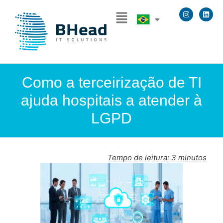
Como a terceirização de TI
ajuda hospitais a atender à
LGPD
Tempo de leitura:
3
minutos