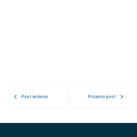
Outsourcing de TI em associações:
eficiência e segurança
23/04/2026
A gestão de tecnologia em instituições exige cada vez mais
estrutura, planejamento e especialização. Nesse cenário, o
outsourcing de TI...
Leia mais »
Post anterior
Próximo post